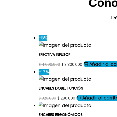
Cono
De
-5%
EFECTIVA INFUSOR
Añadir al ca
$
4.000.000
$
3.800.000
-13%
ENCABES DOBLE FUNCIÓN
Añadir al carrit
$
320.000
$
280.000
ENCABES ERGONÓMICOS