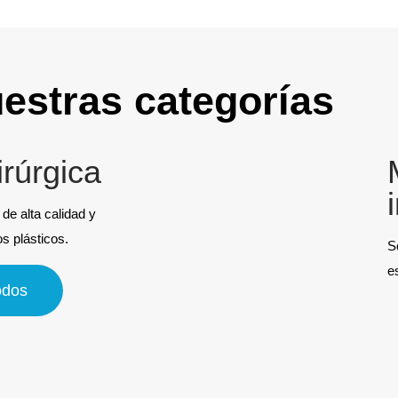
estras categorías
irúrgica
de alta calidad y
os plásticos.
S
e
odos