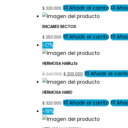
Añadir al carrito
Añad
$
320.000
ENCABES RECTOS
Añadir al carrito
Añad
$
250.000
-17%
HERMOSA HAIRu:ts
Añadir al carrit
$
240.000
$
200.000
HERMOSA HARD
Añadir al carrito
Añad
$
320.000
-19%