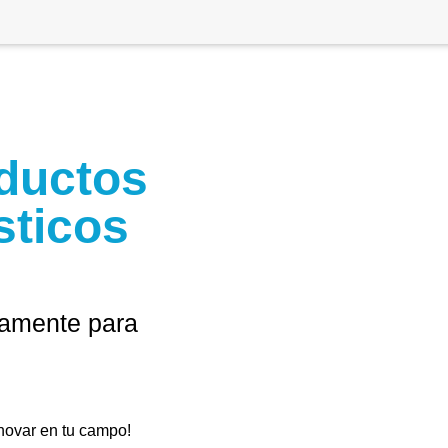
ductos
sticos
camente para
novar en tu campo!