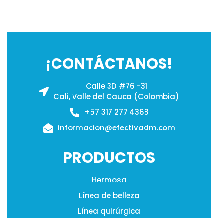
2
4
¡CONTÁCTANOS!
Calle 3D #76 -31
Cali, Valle del Cauca (Colombia)
+57 317 277 4368
informacion@efectivadm.com
PRODUCTOS
Hermosa
Línea de belleza
Línea quirúrgica