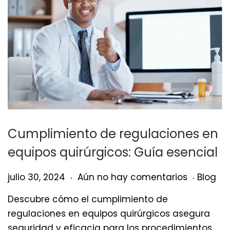
Cumplimiento de regulaciones en
equipos quirúrgicos: Guía esencial
.
.
Publicado el
Public
j
julio 30, 2024
Aún no hay comentarios
Blog
u
Descubre cómo el cumplimiento de
l
regulaciones en equipos quirúrgicos asegura
i
seguridad y eficacia para los procedimientos