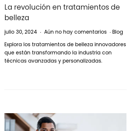
La revolución en tratamientos de
belleza
.
.
Publicado el
Public
j
julio 30, 2024
Aún no hay comentarios
Blog
u
Explora los tratamientos de belleza innovadores
l
que están transformando la industria con
i
técnicas avanzadas y personalizadas.
o
3
1
,
2
0
2
4