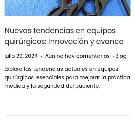
Nuevas tendencias en equipos
quirúrgicos: Innovación y avance
.
.
Publicado el
Publica
j
julio 29, 2024
Aún no hay comentarios
Blog
u
Explora las tendencias actuales en equipos
l
quirúrgicos, esenciales para mejorar la práctica
i
médica y la seguridad del paciente.
o
3
0
,
2
0